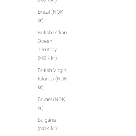
Brazil (NOK
kr)
British Indian
Ocean
Territory
(NOK kr)
British Virgin
Islands (NOK
kr)
Brunei (NOK
kr)
Selge gull og sølv
Bulgaria
Arvede smykker | Slik tar du vare på familiens
(NOK kr)
gull og sølv