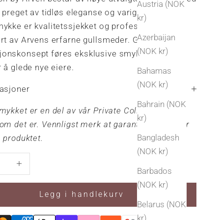
Austria (NOK
, preget av tidløs eleganse og varig håndverk.
kr)
ykke er kvalitetssjekket og profesjonelt
Azerbaijan
ert av Arvens erfarne gullsmeder. Gjennom vårt
(NOK kr)
onskonsept føres eksklusive smykker videre,
r å glede nye eiere.
Bahamas
(NOK kr)
kasjoner
Bahrain (NOK
mykket er en del av vår Private Collection og
kr)
om det er. Vennligst merk at garanti ikke gjelder
Bangladesh
e produktet.
(NOK kr)
antall
Øk antall
Barbados
(NOK kr)
Legg i handlekurv
Belarus (NOK
kr)