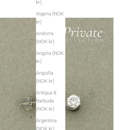
kr)
Algeria (NOK
kr)
Andorra
(NOK kr)
Angola (NOK
kr)
Anguilla
(NOK kr)
Antigua &
Barbuda
(NOK kr)
Argentina
(NOK kr)