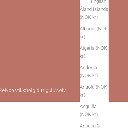
English
Åland Islands
(NOK kr)
Albania (NOK
kr)
Algeria (NOK
kr)
Andorra
(NOK kr)
Angola (NOK
Sølvbestikk
Selg ditt gull/sølv
kr)
Anguilla
(NOK kr)
Antigua &