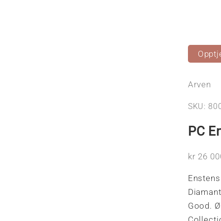
Opptj
Arven
SKU: 80
PC En
Salgspri
kr 26 00
Enstens 
Diamante
Good. Ø
Collect