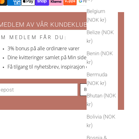
Belgium
(NOK kr)
 MEDLEM AV VÅR KUNDEKLUBB
Belize (NOK
OM MEDLEM FÅR DU
:
kr)
3% bonus på alle ordinære varer
Benin (NOK
Dine kvitteringer samlet på Min side
kr)
Få tilgang til nyhetsbrev, inspirasjon og nyheter
Bermuda
(NOK kr)
Bli Arven-venn!
Bhutan (NOK
kr)
Bolivia (NOK
kr)
Bosnia &