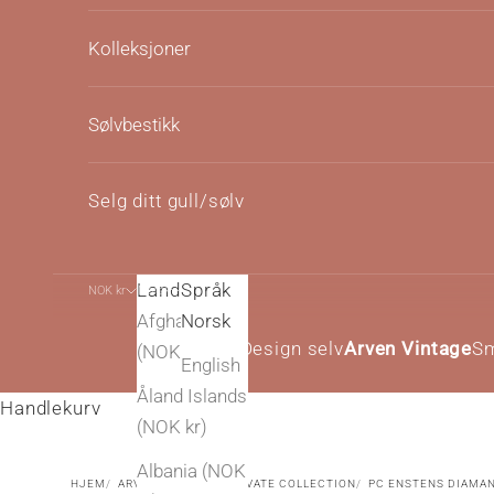
Kolleksjoner
Sølvbestikk
Selg ditt gull/sølv
Land
Språk
NOK kr
Norsk
Afghanistan
Norsk
Design selv
Arven Vintage
S
(NOK kr)
English
Åland Islands
Handlekurv
(NOK kr)
Albania (NOK
HJEM
ARVEN VINTAGE
PRIVATE COLLECTION
PC ENSTENS DIAMAN