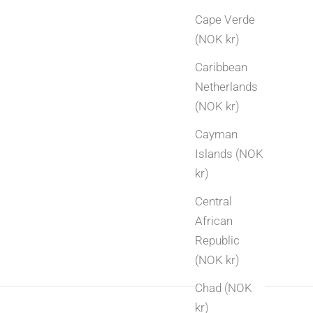
Skal dere feire bryllupsdag? Se vår oversikt
Cape Verde
over tradisjonelle bryllupsdager fra 1 til 50 år,
(NOK kr)
og få gaveideer i sølv og gull til hver milepæl.
Caribbean
Les mer
Netherlands
(NOK kr)
Cayman
Islands (NOK
kr)
Central
African
Republic
(NOK kr)
Chad (NOK
kr)