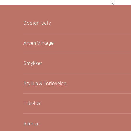
Hopp til innhold
Forrige
Design selv
Arven Vintage
Smykker
Bryllup & Forlovelse
Tilbehør
Interiør