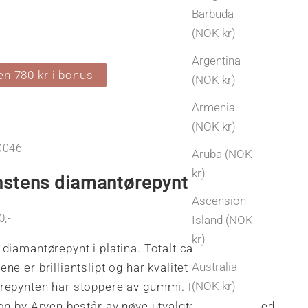
Barbuda
(NOK kr)
Argentina
en 780 kr i bonus
(NOK kr)
Armenia
(NOK kr)
0046
Aruba (NOK
kr)
stens diamantørepynt platina
Ascension
s
0,-
Island (NOK
kr)
diamantørepynt i platina. Totalt ca 1,06ct.
Australia
ne er brilliantslipt og har kvalitet H / SI2 /
(NOK kr)
repynten har stoppere av gummi. Private
ion by Arven består av nøye utvalgte smykker med