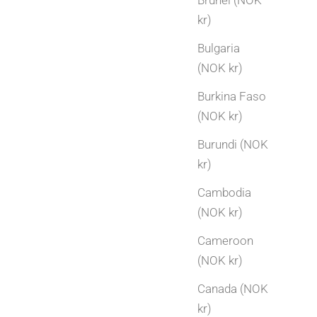
Brunei (NOK
kr)
Bulgaria
(NOK kr)
Burkina Faso
(NOK kr)
Burundi (NOK
kr)
Cambodia
(NOK kr)
Cameroon
(NOK kr)
Gavetips
Canada (NOK
Bryllupsdag gaveideer | Gave etter antall år
kr)