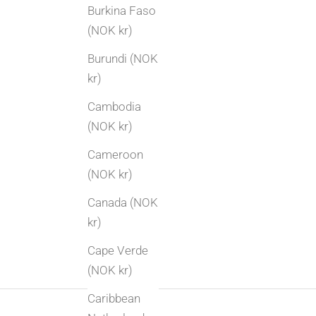
Burkina Faso
Har du arvet smykker, sølvtøy eller bestikk?
(NOK kr)
Her får du en praktisk guide til hvordan du tar
Burundi (NOK
vare på, fornyer eller gir nytt liv til familiens
kr)
gull og sølv.
Cambodia
Les mer
(NOK kr)
Cameroon
(NOK kr)
Canada (NOK
kr)
Cape Verde
(NOK kr)
Caribbean