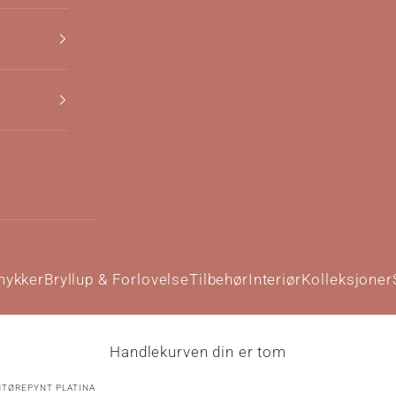
mykker
Bryllup & Forlovelse
Tilbehør
Interiør
Kolleksjoner
Handlekurven din er tom
TØREPYNT PLATINA