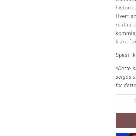
historie
Hvert sm
restaur
kommisj
klare fo
Spesifi
*Dette s
selges s
for dett
Reduser 