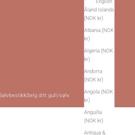
English
Åland Islands
(NOK kr)
Albania (NOK
kr)
Algeria (NOK
kr)
Andorra
(NOK kr)
Angola (NOK
Sølvbestikk
Selg ditt gull/sølv
kr)
Anguilla
(NOK kr)
Antigua &