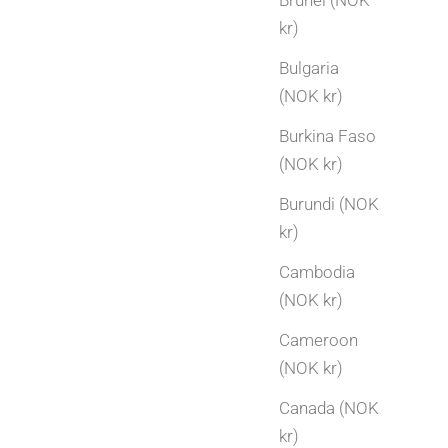
Brunei (NOK
kr)
Bulgaria
(NOK kr)
Burkina Faso
(NOK kr)
Burundi (NOK
kr)
Cambodia
(NOK kr)
Cameroon
Gavetips
(NOK kr)
Bryllupsdag gaveideer | Gave etter antall år
Canada (NOK
Skal dere feire bryllupsdag? Se vår oversikt
kr)