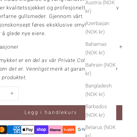
Austria (NOK
r kvalitetssjekket og profesjonelt restaurert av
kr)
erfarne gullsmeder. Gjennom vårt
Azerbaijan
onskonsept føres eksklusive smykker videre,
(NOK kr)
r å glede nye eiere.
Bahamas
kasjoner
(NOK kr)
mykket er en del av vår Private Collection og
Bahrain (NOK
om det er. Vennligst merk at garanti ikke gjelder
kr)
e produktet.
Bangladesh
antall
Øk antall
(NOK kr)
Barbados
Legg i handlekurv
(NOK kr)
Belarus (NOK
kr)