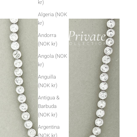
kr)
Algeria (NOK
kr)
Andorra
(NOK kr)
Angola (NOK
kr)
Anguilla
(NOK kr)
Antigua &
Barbuda
(NOK kr)
Argentina
(NOK kr)