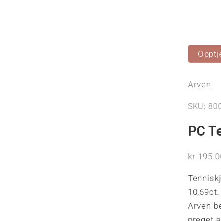
Opptj
Arven
SKU: 80
PC Te
Salgspri
kr 195 0
Tenniskj
10,69ct.
Arven be
preget a