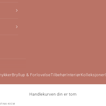
mykker
Bryllup & Forlovelse
Tilbehør
Interiør
Kolleksjoner
Handlekurven din er tom
ATINA 40CM