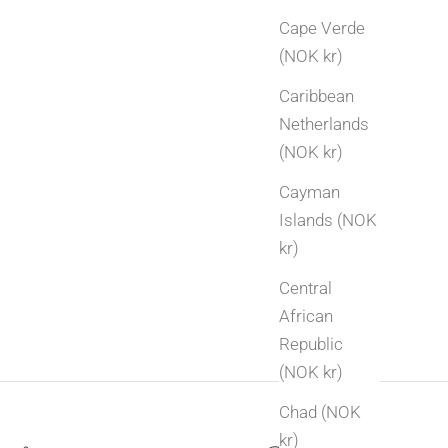
over tradisjonelle bryllupsdager fra 1 til 50 år,
Cape Verde
og få gaveideer i sølv og gull til hver milepæl.
(NOK kr)
Les mer
Caribbean
Netherlands
(NOK kr)
Cayman
Islands (NOK
kr)
Central
African
Republic
(NOK kr)
Chad (NOK
kr)