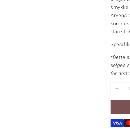
smykke e
Arvens 
kommisj
klare fo
Spesifi
*Dette s
selges s
for dett
Reduser 