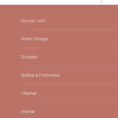
Hopp til innhold
Forrige
Design selv
Arven Vintage
Smykker
Bryllup & Forlovelse
Tilbehør
Interiør