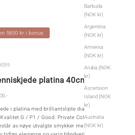
Barbuda
(NOK kr)
Argentina
en 5850 kr i bonus
(NOK kr)
Armenia
(NOK kr)
0059
Aruba (NOK
kr)
nniskjede platina 40cm
Ascension
s
00,-
Island (NOK
kr)
ede i platina med brilliantslipte diamanter, tot
Australia
 Kvalitet G / P1 / Good. Private Collection by
(NOK kr)
står av nøye utvalgte smykker med historie,
v tidløs eleganse og varig håndverk. Hvert