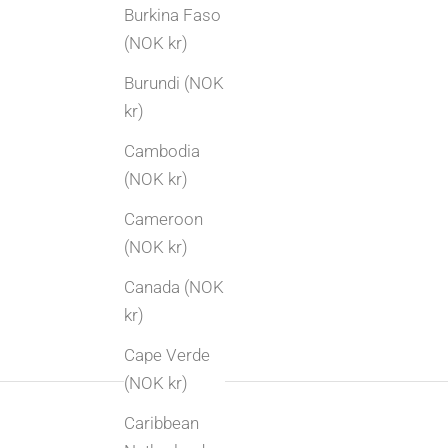
Har du arvet smykker, sølvtøy eller bestikk?
Burkina Faso
Her får du en praktisk guide til hvordan du tar
(NOK kr)
vare på, fornyer eller gir nytt liv til familiens
Burundi (NOK
gull og sølv.
kr)
Les mer
Cambodia
(NOK kr)
Cameroon
(NOK kr)
Canada (NOK
kr)
Cape Verde
(NOK kr)
Caribbean