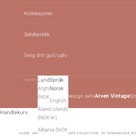
Kolleksjoner
Sølvbestikk
Selg ditt gull/sølv
Land
Språk
NOK kr
Norsk
Afghanistan
Norsk
Design selv
Arven Vintage
S
(NOK kr)
English
Åland Islands
Handlekurv
(NOK kr)
Albania (NOK
HJEM
ARVEN VINTAGE
PRIVATE COLLECTION
PC TENNISKJEDE PL