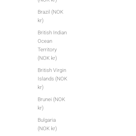
Brazil (NOK
kr)
British Indian
Ocean
Territory
(NOK kr)
British Virgin
Islands (NOK
kr)
Brunei (NOK
Selge gull og sølv
kr)
Arvede smykker | Slik tar du vare på familiens
Bulgaria
gull og sølv
(NOK kr)