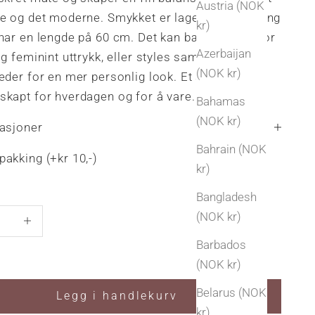
Austria (NOK
e og det moderne. Smykket er laget i 925 sterling
kr)
har en lengde på 60 cm. Det kan bæres alene for
Azerbaijan
og feminint uttrykk, eller styles sammen med
(NOK kr)
eder for en mer personlig look. Et allsidig
skapt for hverdagen og for å vare.
Bahamas
(NOK kr)
kasjoner
Bahrain (NOK
akking (+kr 10,-)
kr)
Bangladesh
antall
Øk antall
(NOK kr)
Barbados
(NOK kr)
Belarus (NOK
Legg i handlekurv
kr)