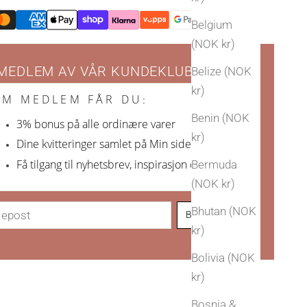
Belgium
(NOK kr)
 MEDLEM AV VÅR KUNDEKLUBB
Belize (NOK
kr)
OM MEDLEM FÅR DU
:
Benin (NOK
3% bonus på alle ordinære varer
kr)
Dine kvitteringer samlet på Min side
Få tilgang til nyhetsbrev, inspirasjon og nyheter
Bermuda
(NOK kr)
Bhutan (NOK
Bli Arven-venn!
kr)
Bolivia (NOK
kr)
Bosnia &