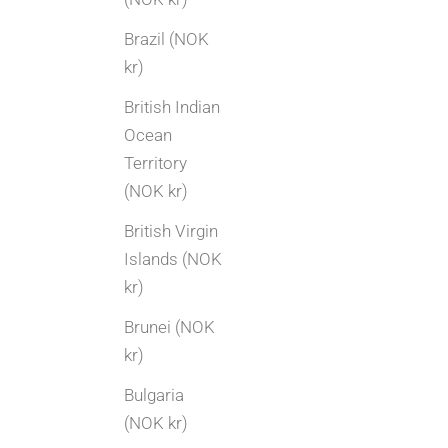
Brazil (NOK
kr)
British Indian
Ocean
Territory
Gifteringer
(NOK kr)
Gifteringer med ulike overflater
British Virgin
Islands (NOK
Oppdag gifteringer i ulike overflater – polert,
kr)
børstet, hamret og sandblåst. Finn stilen som
passer dere og skap unike ringer med
Brunei (NOK
personlig preg.
kr)
Les mer
Bulgaria
(NOK kr)