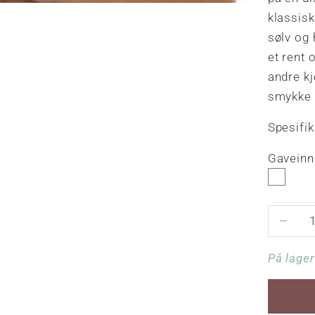
klassisk
sølv og 
et rent 
andre kj
smykke 
Spesifi
Gaveinnp
Reduser 
På lager