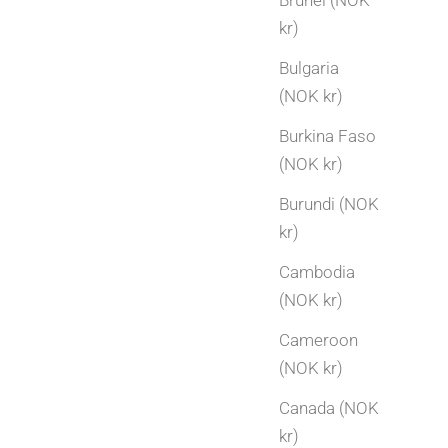
Brunei (NOK
kr)
Bulgaria
(NOK kr)
Burkina Faso
(NOK kr)
Tips og Inspirasjon
Burundi (NOK
Hvordan ta vare på diamantsmykker
kr)
Diamantsmykker er laget for å vare, men de
Cambodia
fortjener også litt omtanke. Med enkle rutiner
(NOK kr)
for rengjøring, forsiktig bruk og riktig
Cameroon
oppbevaring kan du bevare både glansen og
(NOK kr)
verdien i smykket ditt.
Canada (NOK
Les mer
kr)