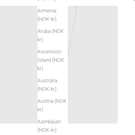
Armenia
(NOK kr)
Aruba (NOK
kr)
Ascension
Island (NOK
kr)
Australia
(NOK kr)
Austria (NOK
kr)
Azerbaijan
(NOK kr)