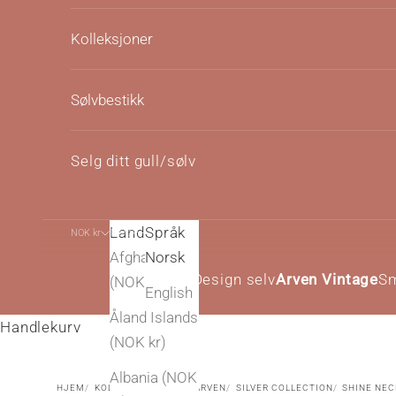
Kolleksjoner
Sølvbestikk
Selg ditt gull/sølv
Land
Språk
NOK kr
Norsk
Afghanistan
Norsk
Design selv
Arven Vintage
S
(NOK kr)
English
Åland Islands
Handlekurv
(NOK kr)
Albania (NOK
HJEM
KOLLEKSJONER
BY ARVEN
SILVER COLLECTION
SHINE NE