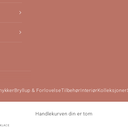
mykker
Bryllup & Forlovelse
Tilbehør
Interiør
Kolleksjoner
Handlekurven din er tom
CKLACE