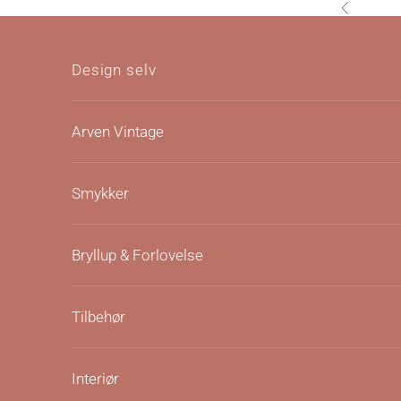
Hopp til innhold
Forrige
Design selv
Arven Vintage
Smykker
Bryllup & Forlovelse
Tilbehør
Interiør