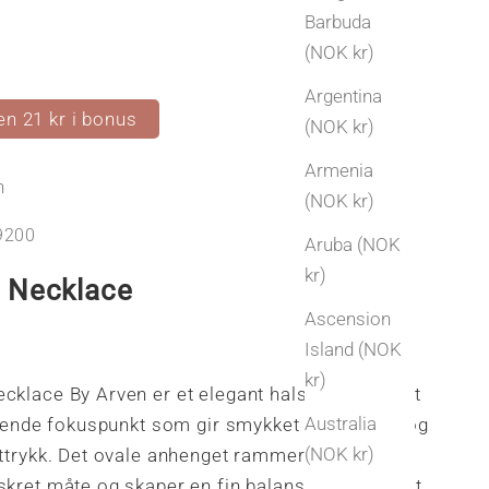
Barbuda
(NOK kr)
Argentina
en 21 kr i bonus
(NOK kr)
Armenia
n
(NOK kr)
9200
Aruba (NOK
kr)
e Necklace
Ascension
s
Island (NOK
kr)
cklace By Arven er et elegant halskjede med et
Australia
itrende fokuspunkt som gir smykket et raffinert og
(NOK kr)
uttrykk. Det ovale anhenget rammer inn detaljen
iskret måte og skaper en fin balanse mellom det