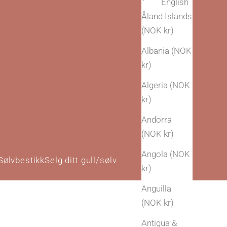
English
Åland Islands
(NOK kr)
Albania (NOK
kr)
Algeria (NOK
kr)
Andorra
(NOK kr)
Angola (NOK
Sølvbestikk
Selg ditt gull/sølv
kr)
Anguilla
(NOK kr)
Antigua &