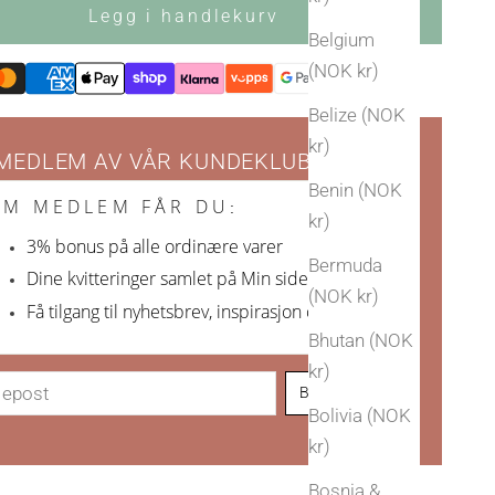
Legg i handlekurv
Belgium
(NOK kr)
Belize (NOK
kr)
 MEDLEM AV VÅR KUNDEKLUBB
Benin (NOK
OM MEDLEM FÅR DU
:
kr)
3% bonus på alle ordinære varer
Bermuda
Dine kvitteringer samlet på Min side
(NOK kr)
Få tilgang til nyhetsbrev, inspirasjon og nyheter
Bhutan (NOK
kr)
Bli Arven-venn!
Bolivia (NOK
kr)
Bosnia &