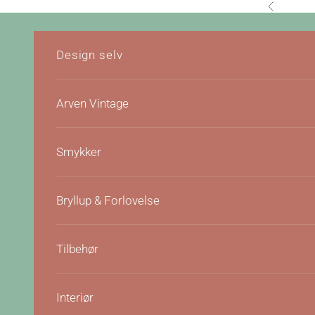
Hopp til innhold
Forrige
Design selv
Arven Vintage
Smykker
Bryllup & Forlovelse
Tilbehør
Interiør