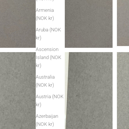
Armenia
(NOK kr)
Aruba (NOK
kr)
Ascension
Island (NOK
kr)
Australia
(NOK kr)
Austria (NOK
kr)
Azerbaijan
(NOK kr)