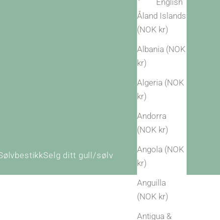
English
Åland Islands
(NOK kr)
Albania (NOK
kr)
Algeria (NOK
kr)
Andorra
(NOK kr)
Angola (NOK
Sølvbestikk
Selg ditt gull/sølv
kr)
Anguilla
(NOK kr)
Antigua &