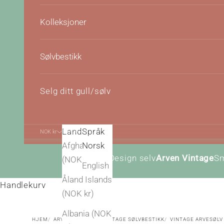
Kolleksjoner
Sølvbestikk
Selg ditt gull/sølv
Land
Språk
NOK kr
Norsk
Afghanistan
Norsk
Design selv
Arven Vintage
S
(NOK kr)
English
Åland Islands
Handlekurv
(NOK kr)
Albania (NOK
HJEM
ARVEN VINTAGE
VINTAGE SØLVBESTIKK
VINTAGE ARVESØLV