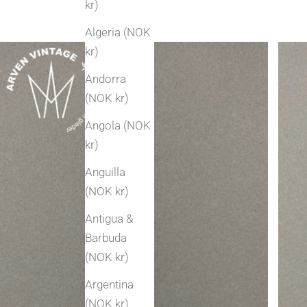
kr)
Algeria (NOK
kr)
Andorra
(NOK kr)
Angola (NOK
kr)
Anguilla
(NOK kr)
Antigua &
Barbuda
(NOK kr)
Argentina
(NOK kr)