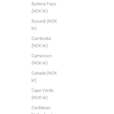
Burkina Faso
Arvede smykker | Slik tar du vare på familiens
(NOK kr)
gull og sølv
Burundi (NOK
Har du arvet smykker, sølvtøy eller bestikk?
kr)
Her får du en praktisk guide til hvordan du tar
Cambodia
vare på, fornyer eller gir nytt liv til familiens
(NOK kr)
gull og sølv.
Cameroon
Les mer
(NOK kr)
Canada (NOK
kr)
Cape Verde
(NOK kr)
Caribbean