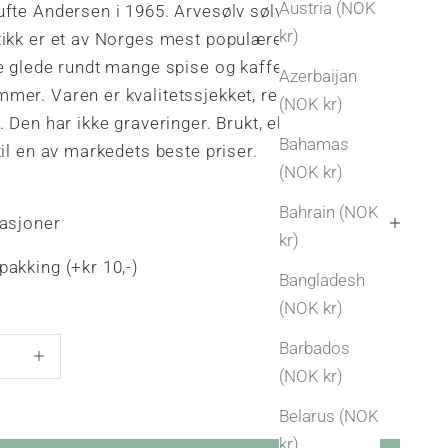
Austria (NOK
fte Andersen i 1965. Arvesølv sølvtøy og
kr)
tikk er et av Norges mest populære mønster og
e glede rundt mange spise og kaffebord i tiden
Azerbaijan
mer. Varen er kvalitetssjekket, renset og
(NOK kr)
. Den har ikke graveringer. Brukt, ekte norsk
Bahamas
til en av markedets beste priser.
(NOK kr)
Bahrain (NOK
kasjoner
kr)
akking (+kr 10,-)
Bangladesh
(NOK kr)
antall
Øk antall
Barbados
(NOK kr)
Belarus (NOK
kr)