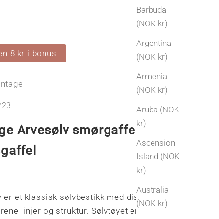
Barbuda
(NOK kr)
Argentina
en 8 kr i bonus
(NOK kr)
Armenia
intage
(NOK kr)
223
Aruba (NOK
kr)
ge Arvesølv smørgaffel /
Ascension
gaffel
Island (NOK
kr)
s
Australia
 er et klassisk sølvbestikk med diskret dekor i
(NOK kr)
rene linjer og struktur. Sølvtøyet er designet av