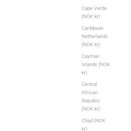
Cape Verde
Bryllupsdag gaveideer | Gave etter antall år
(NOK kr)
Skal dere feire bryllupsdag? Se vår oversikt
Caribbean
over tradisjonelle bryllupsdager fra 1 til 50 år,
Netherlands
og få gaveideer i sølv og gull til hver milepæl.
(NOK kr)
Les mer
Cayman
Islands (NOK
kr)
Central
African
Republic
(NOK kr)
Chad (NOK
kr)