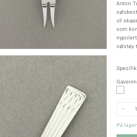
Anton Tu
sølvbes
vil skap
som kom
nypolert
sølvtøy 
Spesifi
Gaveinnp
Reduser 
På lager