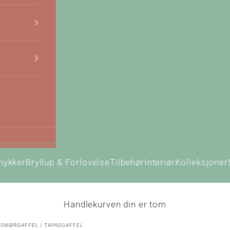
mykker
Bryllup & Forlovelse
Tilbehør
Interiør
Kolleksjoner
Handlekurven din er tom
 SMØRGAFFEL / TAPASGAFFEL